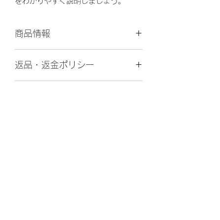
をわかりやすく説明しましょう。
商品情報
商品の詳細を入力してください。サイ
返品・返金ポリシー
ズ、素材、取扱説明に加え、商品の特
徴やおすすめのポイントなどを説明し
返品・返金規約を入力してください。
ましょう。
商品の配送について
商品にご満足いただけなかった場合の
返品・返金ポリシーと手順を説明しま
配送地域、料金、所要時間、梱包な
しょう。規約の内容を明確にすること
ど、商品の配送に関する情報を入力し
で、お客様の信頼を獲得し、安心して
てください。配送情報を明確にするこ
商品をご購入いただけます。
とで、お客様の信頼を獲得し、安心し
LEA GARDEN
て商品をご購入いただけます。
leagarden2020@gmail.com
TEL:
09071962988